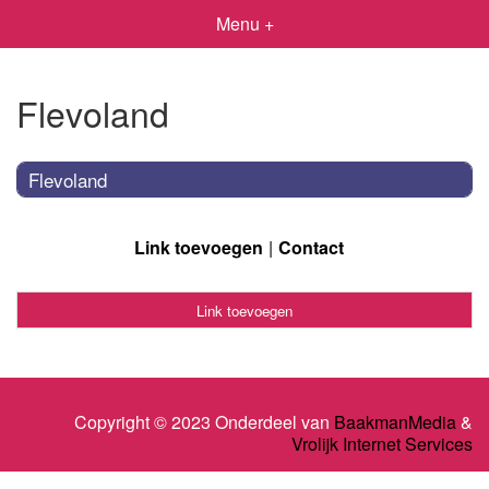
Menu +
Flevoland
Flevoland
Link toevoegen
Contact
Link toevoegen
Copyright © 2023 Onderdeel van
BaakmanMedia
&
Vrolijk Internet Services